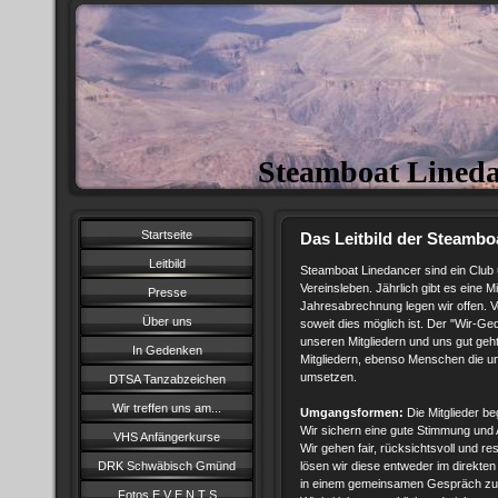
Steamboat Lined
Startseite
Das Leitbild der Steambo
Leitbild
Steamboat Linedancer sind ein Club u
Vereinsleben. Jährlich gibt es eine 
Presse
Jahresabrechnung legen wir offen. 
Über uns
soweit dies möglich ist. Der "Wir-Ge
unseren Mitgliedern und uns gut geh
In Gedenken
Mitgliedern, ebenso Menschen die uns
umsetzen.
DTSA Tanzabzeichen
Wir treffen uns am...
Umgangsformen:
Die Mitglieder be
Wir sichern eine gute Stimmung und
VHS Anfängerkurse
Wir gehen fair, rücksichtsvoll und re
DRK Schwäbisch Gmünd
lösen wir diese entweder im direkte
in einem gemeinsamen Gespräch zu
Fotos E V E N T S