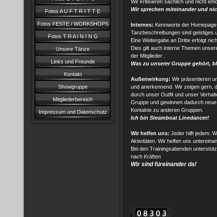
Wir kritisieren sachlich und nicht em
Wir sprechen miteinander und nic
Fotos A U F T R I T T E
Fotos FESTE / WORKSHOPS
Internes:
Kennworte der Homepage,
Tanzbeschreibungen sind geistiges 
Fotos T R A I N I N G
Eine Weitergabe an Dritte erfolgt ni
Dies gilt auch interne Themen unser
Unsere Tänze
der Mitglieder .
Links und Freunde
Was zu unserer Gruppe gehört, bl
Kontakt
Außenwirkung:
Wir präsentieren un
Showgruppe
und anerkennend. Wir zeigen gern, 
durch unser Outfit und unser Verhalt
Mitgliederbereich
Gruppe und gewinnen dadurch neue Mi
Kontakte zu anderen Gruppen.
Impressum und Datenschutz
Ich bin Steamboat Linedancer!
Wir helfen uns:
Jeder hilft jedem. W
Aktivitäten. Wir helfen uns untereinan
Bei den Trainingsabenden unterstüt
nach Kräften
Wir sind füreinander da!