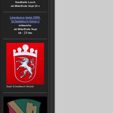
Stadthalle Lorch
ab Mitte/Ende Sept 10 x
Linedance beim DRK
Schwäbisch Gmü
nd
mittwochs
ab Mitte/Ende Sept
-
19
18
Uhr
Stadt Schwäbisch Gmünd