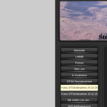
St
Startseite
Leitbild
Presse
Über uns
In Gedenken
DTSA Tanzabzeichen
Fotos DTSA Abnahme 24.10.24
Fotos DTSA Abnahme 15.11.19
Wir treffen uns am...
VHS Anfängerkurse