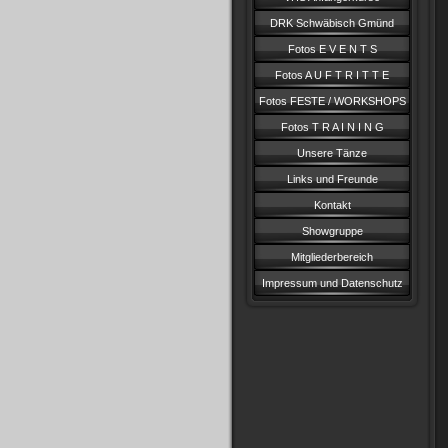
DRK Schwäbisch Gmünd
Fotos E V E N T S
Fotos A U F T R I T T E
Fotos FESTE / WORKSHOPS
Fotos T R A I N I N G
Unsere Tänze
Links und Freunde
Kontakt
Showgruppe
Mitgliederbereich
Impressum und Datenschutz