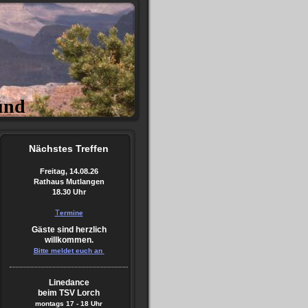
ünd
Nächstes
Treffen
Freitag, 14.08.26
Rathaus Mutlangen
18.30 Uhr
T
ermine
Gäste sind herzlich
willkommen.
Bitte meldet euch an
Linedance
beim TSV Lorch
montags
17 - 18 Uhr