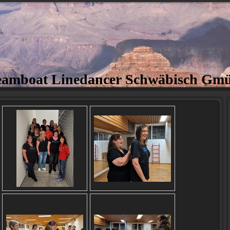
eamboat Linedancer Schwäbisch Gm