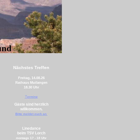
ünd
Nächstes
Treffen
Freitag, 14.08.26
Rathaus Mutlangen
18.30 Uhr
T
ermine
Gäste sind herzlich
willkommen.
Bitte meldet euch an
Linedance
beim TSV Lorch
montags
17 - 18 Uhr