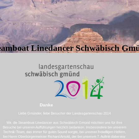
eamboat Linedancer Schwäbisch Gm
Danke
Liebe Gmünder, liebe Besucher der Landesgartenschau 2014
Wir, die Steamboat Linedancer aus Schwäbisch Gmünd möchten uns für Ihre
Besuche bei unseren Aufführungen herzlich bedanken. Insbesondere bei unserem
Technik-Team, das immer für guten Sound sorgte, bei unseren freiwilligen Helfern,
bei Herrn Oberbürgermeister Richard Arnold, der bei unserem 7. Auftritt dabei war