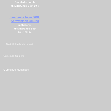
Stadthalle Lorch
ab Mitte/Ende Sept 10 x
Linedance beim DRK
Schwäbisch Gmü
nd
mittwochs
ab Mitte/Ende Sept
-
19
18
Uhr
Stadt Schwäbisch Gmünd
Gemeinde Zimmern
Gemeinde Mutlangen