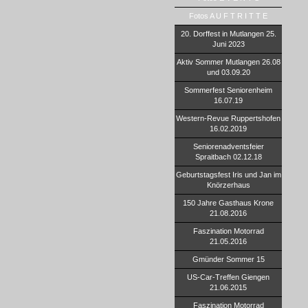
Fotos A U F T R I T T E
20. Dorffest in Mutlangen 25.
Juni 2023
Aktiv Sommer Mutlangen 26.08
und 03.09.20
Sommerfest Seniorenheim
16.07.19
Western-Revue Ruppertshofen
16.02.2019
Seniorenadventsfeier
Spraitbach 02.12.18
Geburtstagsfest Iris und Jan im
Knörzerhaus
150 Jahre Gasthaus Krone
21.08.2016
Faszination Motorrad
21.05.2016
Gmünder Sommer 15
US-Car-Treffen Giengen
21.06.2015
Faszination Motorrad