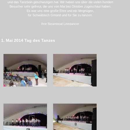
und das Tanzbein geschwungen hat. Wir haben uns über die vielen hundert
Besucher sehr gefreut, die uns von Mai bist Oktober zugeschaut haben.
Es war uns eine große Ehre und ein Vergnügen,
für Schwäbisch Gmünd und für Sie zu tanzen.
Ihre Steamboat Linedancer
1. Mai 2014 Tag des Tanzes