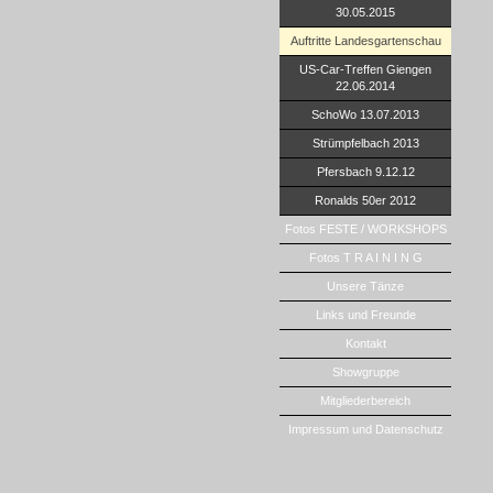
30.05.2015
Auftritte Landesgartenschau
US-Car-Treffen Giengen
22.06.2014
SchoWo 13.07.2013
Strümpfelbach 2013
Pfersbach 9.12.12
Ronalds 50er 2012
Fotos FESTE / WORKSHOPS
Fotos T R A I N I N G
Unsere Tänze
Links und Freunde
Kontakt
Showgruppe
Mitgliederbereich
Impressum und Datenschutz