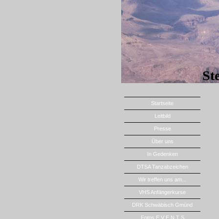
St
Startseite
Leitbild
Presse
Über uns
In Gedenken
DTSA Tanzabzeichen
Wir treffen uns am...
VHS Anfängerkurse
DRK Schwäbisch Gmünd
Fotos E V E N T S