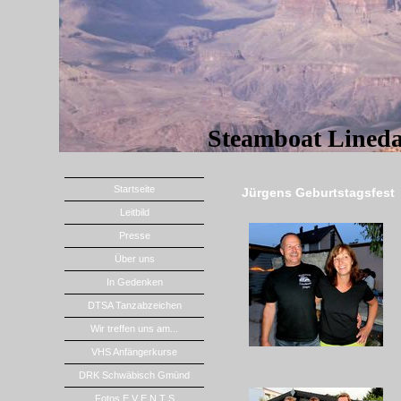
Steamboat Lined
Startseite
Jürgens Geburtstagsfest
Leitbild
Presse
Über uns
In Gedenken
DTSA Tanzabzeichen
Wir treffen uns am...
VHS Anfängerkurse
DRK Schwäbisch Gmünd
Fotos E V E N T S