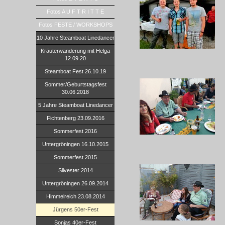
Fotos A U F T R I T T E
Fotos FESTE / WORKSHOPS
10 Jahre Steamboat Linedancer
Kräuterwanderung mit Helga
12.09.20
Steamboat Fest 26.10.19
Sommer/Geburtstagsfest
30.06.2018
5 Jahre Steamboat Linedancer
Fichtenberg 23.09.2016
Sommerfest 2016
Untergröningen 16.10.2015
Sommerfest 2015
Silvester 2014
Untergröningen 26.09.2014
Himmelreich 23.08.2014
Jürgens 50er-Fest
Sonjas 40er-Fest