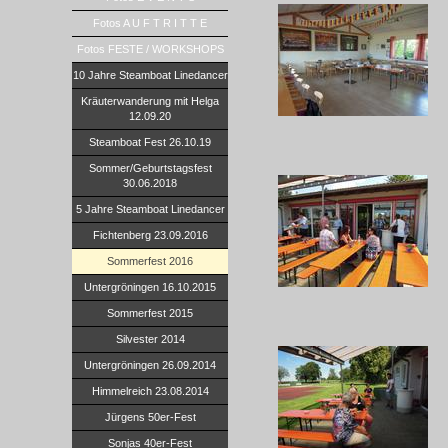
Fotos A U F T R I T T E
Fotos FESTE / WORKSHOPS
10 Jahre Steamboat Linedancer
Kräuterwanderung mit Helga
12.09.20
Steamboat Fest 26.10.19
Sommer/Geburtstagsfest
30.06.2018
5 Jahre Steamboat Linedancer
Fichtenberg 23.09.2016
Sommerfest 2016
Untergröningen 16.10.2015
Sommerfest 2015
Silvester 2014
Untergröningen 26.09.2014
Himmelreich 23.08.2014
Jürgens 50er-Fest
Sonjas 40er-Fest