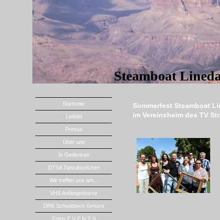
Steamboat Lined
Startseite
Sommerfest Steamboat Lin
im Vereinsheim des TV St
Leitbild
Presse
Über uns
In Gedenken
DTSA Tanzabzeichen
Wir treffen uns am...
VHS Anfängerkurse
DRK Schwäbisch Gmünd
Fotos E V E N T S