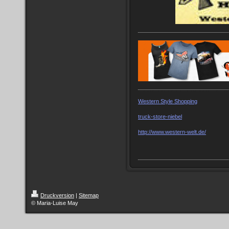
Western Style Shopping
truck-store-niebel
http://www.western-welt.de/
Druckversion
|
Sitemap
© Maria-Luise May