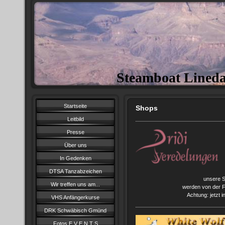
Steamboat Lined
Startseite
Shops
Leitbild
Presse
Über uns
In Gedenken
DTSA Tanzabzeichen
unsere S
Wir treffen uns am...
werden von der Fi
Achtung: jetzt i
VHS Anfängerkurse
DRK Schwäbisch Gmünd
Fotos E V E N T S