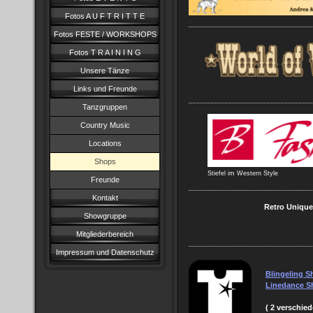
Fotos A U F T R I T T E
Fotos FESTE / WORKSHOPS
Fotos T R A I N I N G
Unsere Tänze
Links und Freunde
Tanzgruppen
Country Music
Locations
Shops
Stiefel im Western Style
Freunde
Kontakt
Retro Unique
Showgruppe
Mitgliederbereich
Impressum und Datenschutz
Blingeling Sh
Linedance Sh
( 2 verschie