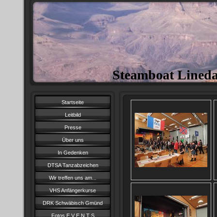
Steamboat Lined
Startseite
Leitbild
Presse
Über uns
In Gedenken
DTSA Tanzabzeichen
Wir treffen uns am...
VHS Anfängerkurse
DRK Schwäbisch Gmünd
Fotos E V E N T S