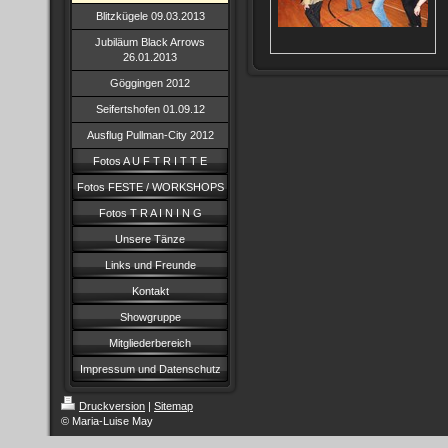
Blitzkügele 09.03.2013
Jubiläum Black Arrows
26.01.2013
Göggingen 2012
Seifertshofen 01.09.12
Ausflug Pullman-City 2012
Fotos A U F T R I T T E
Fotos FESTE / WORKSHOPS
Fotos T R A I N I N G
Unsere Tänze
Links und Freunde
Kontakt
Showgruppe
Mitgliederbereich
Impressum und Datenschutz
Druckversion
|
Sitemap
© Maria-Luise May