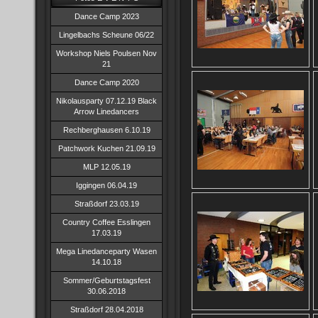
Dance Camp 2023
Lingelbachs Scheune 06/22
Workshop Niels Poulsen Nov
21
Dance Camp 2020
Nikolausparty 07.12.19 Black
Arrow Linedancers
Rechberghausen 6.10.19
Patchwork Kuchen 21.09.19
MLP 12.05.19
Iggingen 06.04.19
Straßdorf 23.03.19
Country Coffee Esslingen
17.03.19
Mega Linedanceparty Wasen
14.10.18
Sommer/Geburtstagsfest
30.06.2018
Straßdorf 28.04.2018