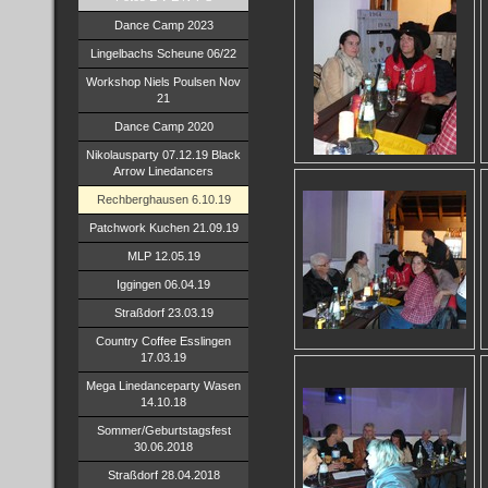
Dance Camp 2023
Lingelbachs Scheune 06/22
Workshop Niels Poulsen Nov
21
Dance Camp 2020
Nikolausparty 07.12.19 Black
Arrow Linedancers
Rechberghausen 6.10.19
Patchwork Kuchen 21.09.19
MLP 12.05.19
Iggingen 06.04.19
Straßdorf 23.03.19
Country Coffee Esslingen
17.03.19
Mega Linedanceparty Wasen
14.10.18
Sommer/Geburtstagsfest
30.06.2018
Straßdorf 28.04.2018