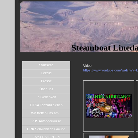
Steamboat Lined
Startseite
Video:
https://www.youtube.com/watch?
Leitbild
Presse
Über uns
In Gedenken
DTSA Tanzabzeichen
Wir treffen uns am...
VHS Anfängerkurse
DRK Schwäbisch Gmünd
Fotos E V E N T S