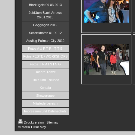
Blitzkügele 09.03.2013
Jubiläum Black Arrows
26.01.2013
Göggingen 2012
Seifertshofen 01.09.12
Ausflug Pullman-City 2012
Fotos A U F T R I T T E
Fotos FESTE / WORKSHOPS
Fotos T R A I N I N G
Unsere Tänze
Links und Freunde
Kontakt
Showgruppe
Mitgliederbereich
Impressum und Datenschutz
Druckversion
|
Sitemap
© Maria-Luise May