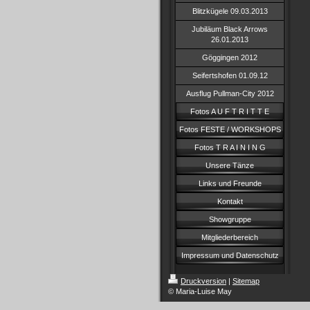
Blitzkügele 09.03.2013
Jubiläum Black Arrows
26.01.2013
Göggingen 2012
Seifertshofen 01.09.12
Ausflug Pullman-City 2012
Fotos A U F T R I T T E
Fotos FESTE / WORKSHOPS
Fotos T R A I N I N G
Unsere Tänze
Links und Freunde
Kontakt
Showgruppe
Mitgliederbereich
Impressum und Datenschutz
Druckversion
|
Sitemap
© Maria-Luise May