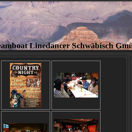
eamboat Linedancer Schwäbisch Gm