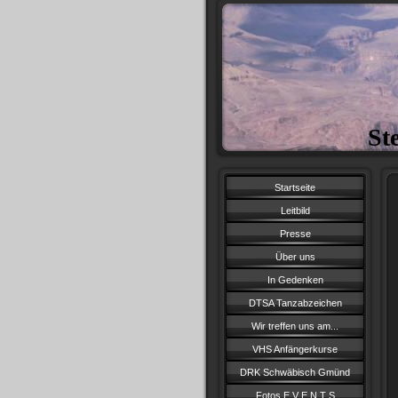
St
Startseite
Leitbild
Presse
Über uns
In Gedenken
DTSA Tanzabzeichen
Wir treffen uns am...
VHS Anfängerkurse
DRK Schwäbisch Gmünd
Fotos E V E N T S