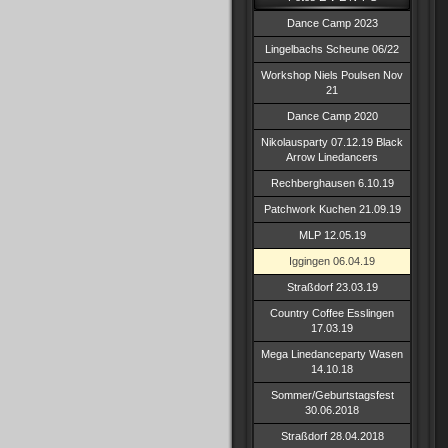
Dance Camp 2023
Lingelbachs Scheune 06/22
Workshop Niels Poulsen Nov
21
Dance Camp 2020
Nikolausparty 07.12.19 Black
Arrow Linedancers
Rechberghausen 6.10.19
Patchwork Kuchen 21.09.19
MLP 12.05.19
Iggingen 06.04.19
Straßdorf 23.03.19
Country Coffee Esslingen
17.03.19
Mega Linedanceparty Wasen
14.10.18
Sommer/Geburtstagsfest
30.06.2018
Straßdorf 28.04.2018