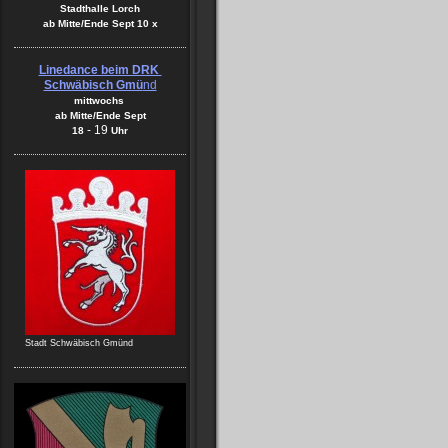
Stadthalle Lorch
ab Mitte/Ende Sept 10 x
Linedance beim DRK
Schwäbisch Gmü
nd
mittwochs
ab Mitte/Ende Sept
-
19
18
Uhr
Stadt Schwäbisch Gmünd