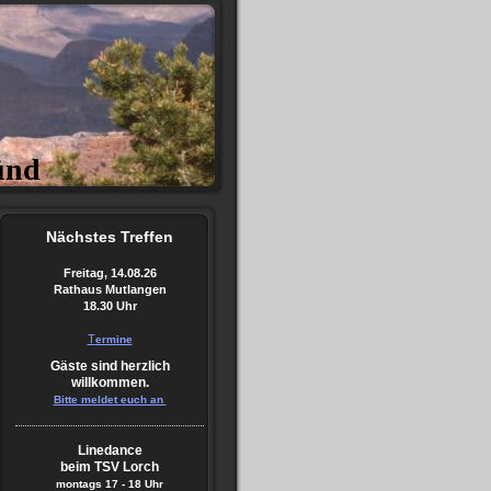
ünd
Nächstes
Treffen
Freitag, 14.08.26
Rathaus Mutlangen
18.30 Uhr
T
ermine
Gäste sind herzlich
willkommen.
Bitte meldet euch an
Linedance
beim TSV Lorch
montags
17 - 18 Uhr