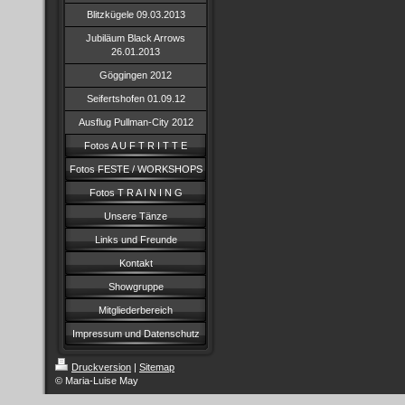
Blitzkügele 09.03.2013
Jubiläum Black Arrows
26.01.2013
Göggingen 2012
Seifertshofen 01.09.12
Ausflug Pullman-City 2012
Fotos A U F T R I T T E
Fotos FESTE / WORKSHOPS
Fotos T R A I N I N G
Unsere Tänze
Links und Freunde
Kontakt
Showgruppe
Mitgliederbereich
Impressum und Datenschutz
Druckversion
|
Sitemap
© Maria-Luise May