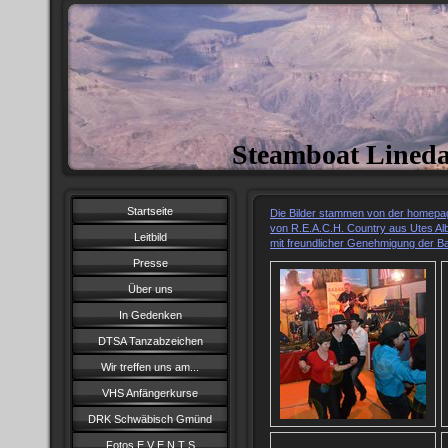
Steamboat Lined
Startseite
Die Bilder stammen von der homepa
von R.E.A.C.H. Country aus Utes Al
Leitbild
mit freundlicher Genehmigung der B
Presse
Über uns
In Gedenken
DTSA Tanzabzeichen
Wir treffen uns am...
VHS Anfängerkurse
DRK Schwäbisch Gmünd
Fotos E V E N T S