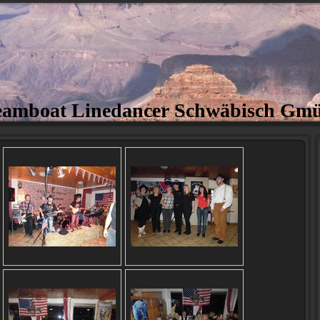
eamboat Linedancer Schwäbisch Gm