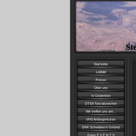
St
Startseite
Leitbild
Presse
Über uns
In Gedenken
DTSA Tanzabzeichen
Wir treffen uns am...
VHS Anfängerkurse
DRK Schwäbisch Gmünd
Fotos E V E N T S