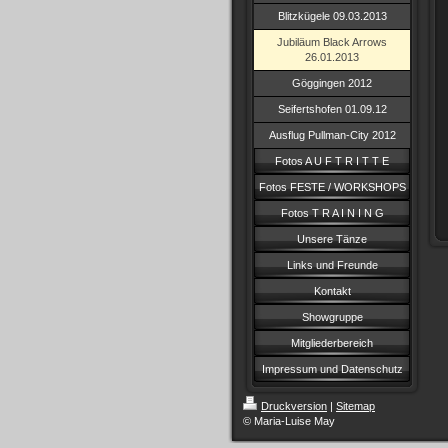
Blitzkügele 09.03.2013
Jubiläum Black Arrows
26.01.2013
Göggingen 2012
Seifertshofen 01.09.12
Ausflug Pullman-City 2012
Fotos A U F T R I T T E
Fotos FESTE / WORKSHOPS
Fotos T R A I N I N G
Unsere Tänze
Links und Freunde
Kontakt
Showgruppe
Mitgliederbereich
Impressum und Datenschutz
Druckversion
|
Sitemap
© Maria-Luise May