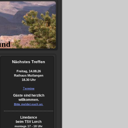
ünd
Nächstes
Treffen
Freitag, 14.08.26
Rathaus Mutlangen
18.30 Uhr
T
ermine
Gäste sind herzlich
willkommen.
Bitte meldet euch an
Linedance
beim TSV Lorch
montags
17 - 18 Uhr