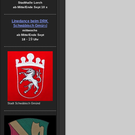
Stadthalle Lorch
ab Mitte/Ende Sept 10 x
Linedance beim DRK
Schwäbisch Gmü
nd
mittwochs
ab Mitte/Ende Sept
-
19
18
Uhr
Stadt Schwäbisch Gmünd