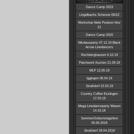
Dance Camp 2023
Lingelbachs Scheune 06/22
Workshop Niels Poulsen Nov
21
Dance Camp 2020
Nikolausparty 07.12.19 Black
Arrow Linedancers
Rechberghausen 6.10.19
Patchwork Kuchen 21.09.19
MLP 12.05.19
Iggingen 06.04.19
Straßdorf 23.03.19
Country Coffee Esslingen
17.03.19
Mega Linedanceparty Wasen
14.10.18
Sommer/Geburtstagsfest
30.06.2018
Straßdorf 28.04.2018